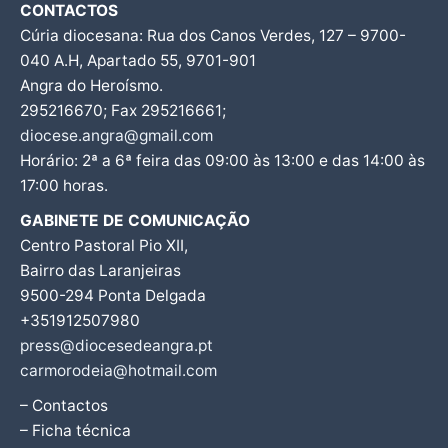
CONTACTOS
Cúria diocesana: Rua dos Canos Verdes, 127 – 9700-
040 A.H, Apartado 55, 9701-901
Angra do Heroísmo.
295216670; Fax 295216661;
diocese.angra@gmail.com
Horário: 2ª a 6ª feira das 09:00 às 13:00 e das 14:00 às
17:00 horas.
GABINETE DE COMUNICAÇÃO
Centro Pastoral Pio XII,
Bairro das Laranjeiras
9500-294 Ponta Delgada
+351912507980
press@diocesedeangra.pt
carmorodeia@hotmail.com
– Contactos
– Ficha técnica