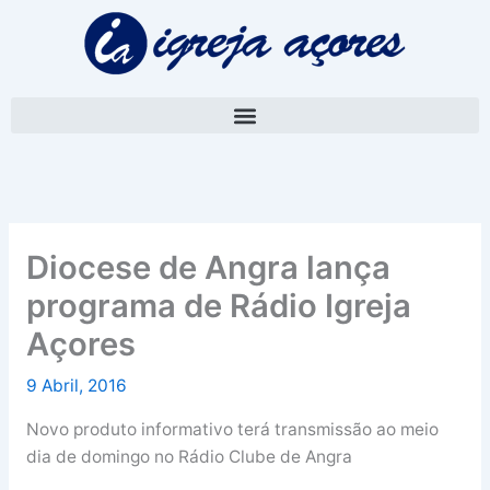
Skip
A
to
r
content
q
u
i
v
o
Diocese de Angra lança
programa de Rádio Igreja
Açores
9 Abril, 2016
Novo produto informativo terá transmissão ao meio
dia de domingo no Rádio Clube de Angra