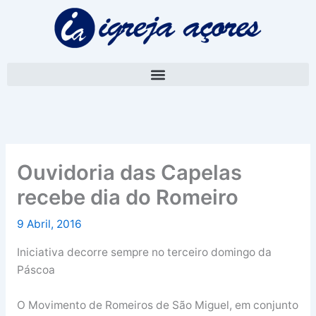
Skip
A
to
r
content
q
u
i
v
o
Ouvidoria das Capelas
recebe dia do Romeiro
9 Abril, 2016
Iniciativa decorre sempre no terceiro domingo da
Páscoa
O Movimento de Romeiros de São Miguel, em conjunto