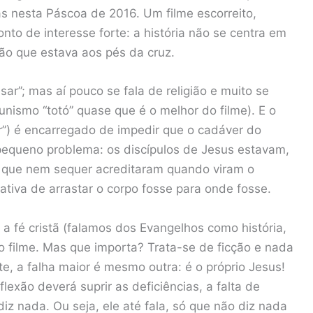
as nesta Páscoa de 2016. Um filme escorreito,
o de interesse forte: a história não se centra em
ão que estava aos pés da cruz.
”; mas aí pouco se fala de religião e muito se
munismo “totó” quase que é o melhor do filme). E o
ar”) é encarregado de impedir que o cadáver do
pequeno problema: os discípulos de Jesus estavam,
s que nem sequer acreditaram quando viram o
ativa de arrastar o corpo fosse para onde fosse.
 a fé cristã (falamos dos Evangelhos como história,
o filme. Mas que importa? Trata-se de ficção e nada
e, a falha maior é mesmo outra: é o próprio Jesus!
lexão deverá suprir as deficiências, a falta de
iz nada. Ou seja, ele até fala, só que não diz nada