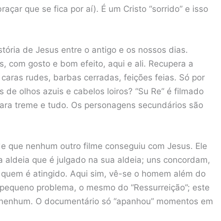
raçar que se fica por aí). É um Cristo “sorrido” e isso
stória de Jesus entre o antigo e os nossos dias.
 com gosto e bom efeito, aqui e ali. Recupera a
 caras rudes, barbas cerradas, feições feias. Só por
s de olhos azuis e cabelos loiros? “Su Re” é filmado
ra treme e tudo. Os personagens secundários são
ade que nenhum outro filme conseguiu com Jesus. Ele
aldeia que é julgado na sua aldeia; uns concordam,
e quem é atingido. Aqui sim, vê-se o homem além do
m pequeno problema, o mesmo do “Ressurreição”; este
a nenhum. O documentário só “apanhou” momentos em