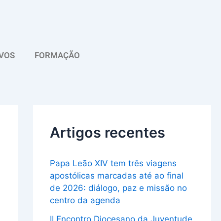
A
r
q
VOS
FORMAÇÃO
u
i
v
o
Artigos recentes
Papa Leão XIV tem três viagens
apostólicas marcadas até ao final
de 2026: diálogo, paz e missão no
centro da agenda
II Encontro Diocesano da Juventude