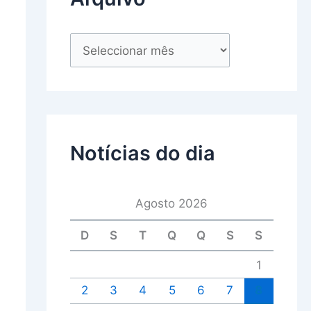
Notícias do dia
Agosto 2026
D
S
T
Q
Q
S
S
1
2
3
4
5
6
7
8