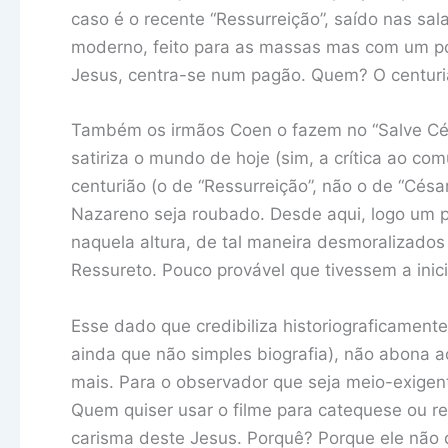
caso é o recente “Ressurreição”, saído nas sal
moderno, feito para as massas mas com um pont
Jesus, centra-se num pagão. Quem? O centuri
Também os irmãos Coen o fazem no “Salve César
satiriza o mundo de hoje (sim, a crítica ao co
centurião (o de “Ressurreição”, não o de “Cés
Nazareno seja roubado. Desde aqui, logo um 
naquela altura, de tal maneira desmoralizado
Ressureto. Pouco provável que tivessem a inici
Esse dado que credibiliza historiograficamente
ainda que não simples biografia), não abona a
mais. Para o observador que seja meio-exigent
Quem quiser usar o filme para catequese ou ref
carisma deste Jesus. Porquê? Porque ele não d