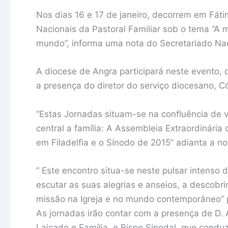
Nos dias 16 e 17 de janeiro, decorrem em Fáti
Nacionais da Pastoral Familiar sob o tema “A 
mundo”, informa uma nota do Secretariado Nac
A diocese de Angra participará neste evento,
a presença do diretor do serviço diocesano, 
“Estas Jornadas situam-se na confluência de 
central a família: A Assembleia Extraordinária
em Filadelfia e o Sínodo de 2015” adianta a no
“ Este encontro situa-se neste pulsar intenso da
escutar as suas alegrias e anseios, a descobri
missão na Igreja e no mundo contemporâneo” 
As jornadas irão contar com a presença de D.
Laicado e Família, e Bispo Sinodal, que condu