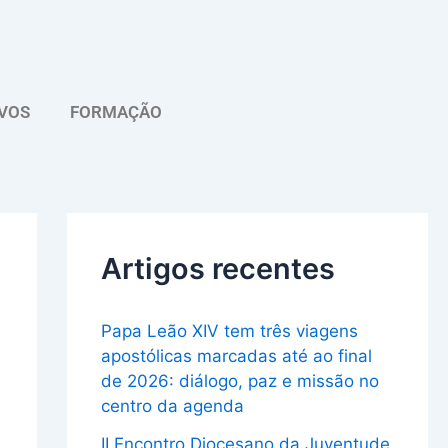
A
r
q
VOS
FORMAÇÃO
u
i
v
o
Artigos recentes
Papa Leão XIV tem três viagens
apostólicas marcadas até ao final
de 2026: diálogo, paz e missão no
centro da agenda
II Encontro Diocesano da Juventude