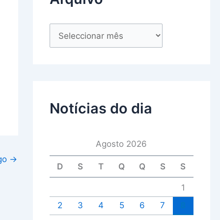
Notícias do dia
Agosto 2026
igo
→
D
S
T
Q
Q
S
S
1
2
3
4
5
6
7
8