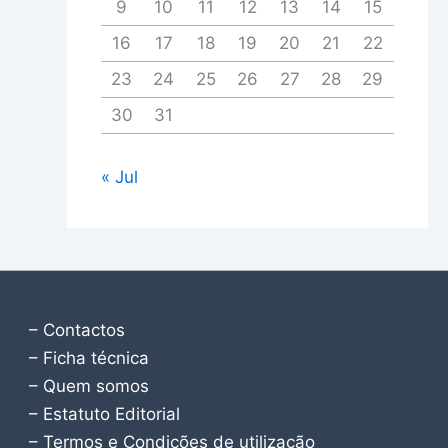
9
10
11
12
13
14
15
16
17
18
19
20
21
22
23
24
25
26
27
28
29
30
31
« Jul
– Contactos
– Ficha técnica
– Quem somos
– Estatuto Editorial
– Termos e Condições de utilização