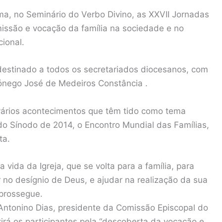
ma, no Seminário do Verbo Divino, as XXVII Jornadas
missão e vocação da família na sociedade e no
ional.
 destinado a todos os secretariados diocesanos, com
Cónego José de Medeiros Constância .
vários acontecimentos que têm tido como tema
 do Sínodo de 2014, o Encontro Mundial das Famílias,
ta.
 vida da Igreja, que se volta para a família, para
r no desígnio de Deus, e ajudar na realização da sua
prossegue.
 Antonino Dias, presidente da Comissão Episcopal do
zirá os participantes pela “descoberta da vocação e