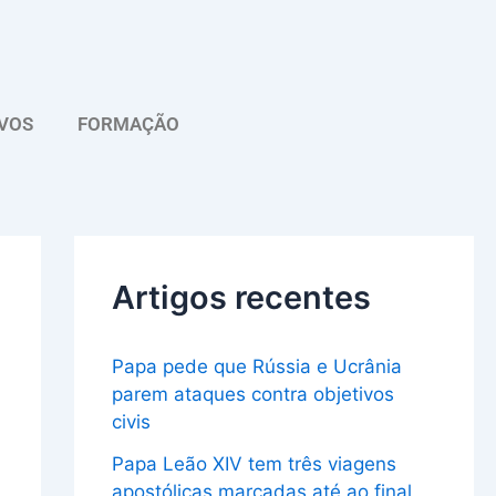
A
r
q
VOS
FORMAÇÃO
u
i
v
o
Artigos recentes
Papa pede que Rússia e Ucrânia
parem ataques contra objetivos
civis
Papa Leão XIV tem três viagens
apostólicas marcadas até ao final