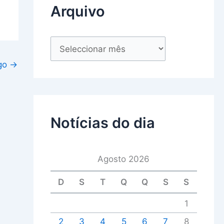
Arquivo
igo
→
Notícias do dia
Agosto 2026
D
S
T
Q
Q
S
S
1
2
3
4
5
6
7
8