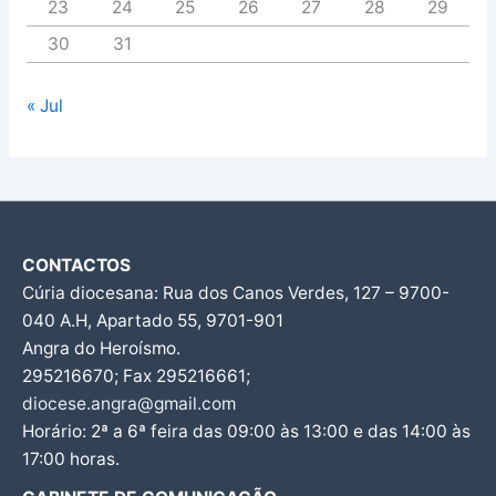
23
24
25
26
27
28
29
30
31
« Jul
CONTACTOS
Cúria diocesana: Rua dos Canos Verdes, 127 – 9700-
040 A.H, Apartado 55, 9701-901
Angra do Heroísmo.
295216670; Fax 295216661;
diocese.angra@gmail.com
Horário: 2ª a 6ª feira das 09:00 às 13:00 e das 14:00 às
17:00 horas.