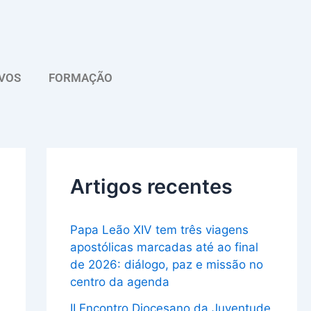
A
r
q
VOS
FORMAÇÃO
u
i
v
o
Artigos recentes
Papa Leão XIV tem três viagens
apostólicas marcadas até ao final
de 2026: diálogo, paz e missão no
centro da agenda
II Encontro Diocesano da Juventude