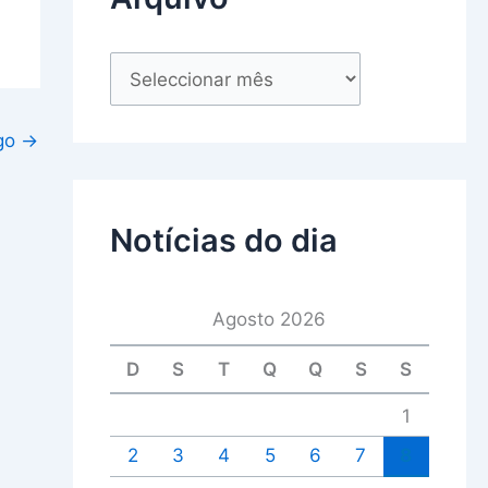
igo
→
Notícias do dia
Agosto 2026
D
S
T
Q
Q
S
S
1
2
3
4
5
6
7
8