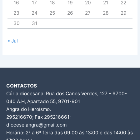
16
17
18
19
20
21
22
23
24
25
26
27
28
29
30
31
« Jul
CONTACTOS
Cúria diocesana: Rua dos Canos Verdes, 127 – 9700-
040 A.H, Apartado 55, 9701-901
Angra do Heroísmo.
295216670; Fax 295216661;
diocese.angra@gmail.com
Horário: 2ª a 6ª feira das 09:00 às 13:00 e das 14:00 às