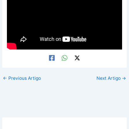
←
Previous Artigo
Next Artigo
→