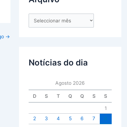
igo
→
Notícias do dia
Agosto 2026
D
S
T
Q
Q
S
S
1
2
3
4
5
6
7
8