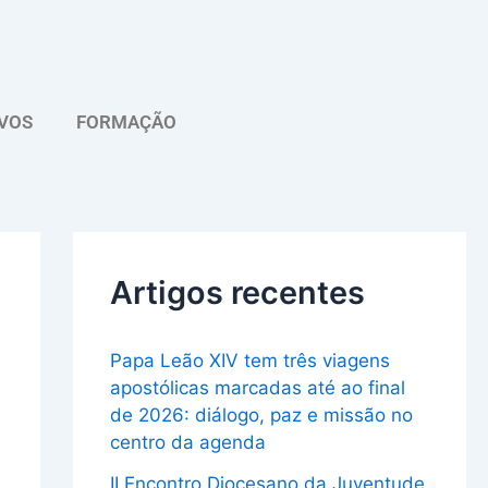
A
r
q
VOS
FORMAÇÃO
u
i
v
o
Artigos recentes
Papa Leão XIV tem três viagens
apostólicas marcadas até ao final
de 2026: diálogo, paz e missão no
centro da agenda
II Encontro Diocesano da Juventude