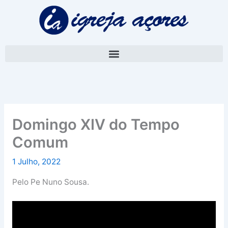
Skip
A
to
r
content
q
u
i
v
o
Domingo XIV do Tempo
Comum
1 Julho, 2022
Pelo Pe Nuno Sousa.