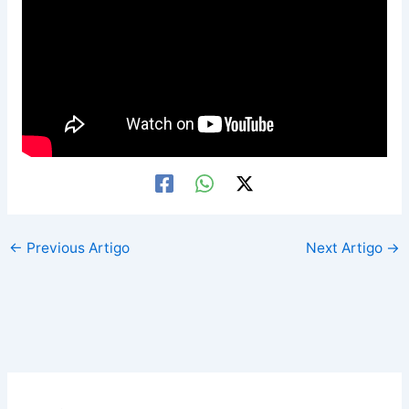
←
Previous Artigo
Next Artigo
→