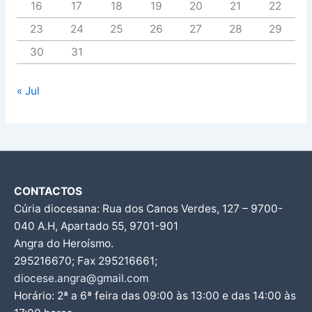
16
17
18
19
20
21
22
23
24
25
26
27
28
29
30
31
« Jul
CONTACTOS
Cúria diocesana: Rua dos Canos Verdes, 127 – 9700-
040 A.H, Apartado 55, 9701-901
Angra do Heroísmo.
295216670; Fax 295216661;
diocese.angra@gmail.com
Horário: 2ª a 6ª feira das 09:00 às 13:00 e das 14:00 às