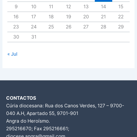
9
10
11
12
13
14
15
16
17
18
19
20
21
22
23
24
25
26
27
28
29
30
31
« Jul
CONTACTOS
Cúria diocesana: Rua dos Canos Verdes, 127 – 9700-
040 A.H, Apartado 55, 9701-901
Angra do Heroísmo.
295216670; Fax 295216661;
diocese.angra@gmail.com