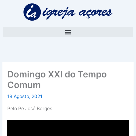
Skip
A
to
r
content
q
u
i
v
o
Domingo XXI do Tempo
Comum
18 Agosto, 2021
Pelo Pe José Borges.