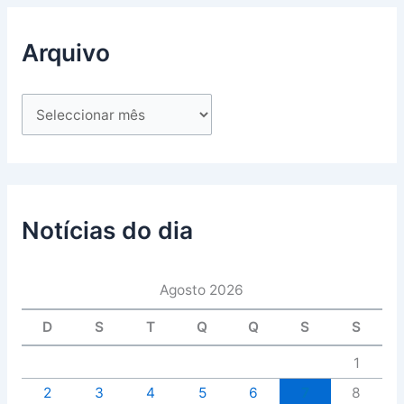
Arquivo
Notícias do dia
Agosto 2026
D
S
T
Q
Q
S
S
1
2
3
4
5
6
7
8