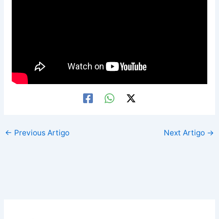
←
Previous Artigo
Next Artigo
→