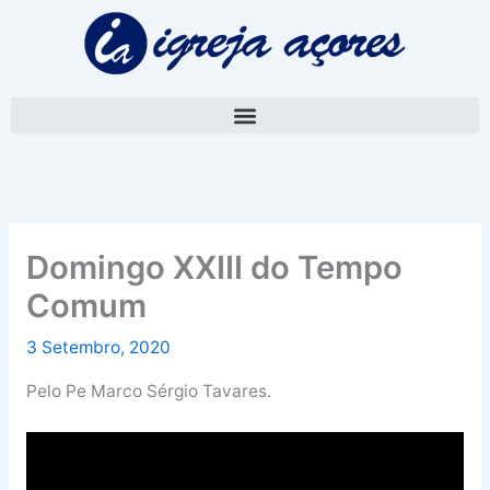
Skip
A
to
r
content
q
u
i
v
o
Domingo XXIII do Tempo
Comum
3 Setembro, 2020
Pelo Pe Marco Sérgio Tavares.