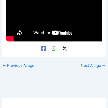
←
Previous Artigo
Next Artigo
→