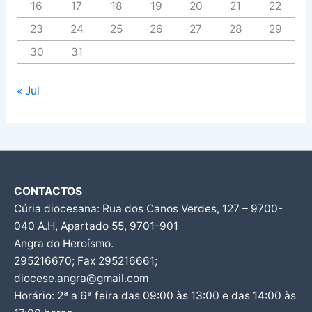
16
17
18
19
20
21
22
23
24
25
26
27
28
29
30
31
« Jul
CONTACTOS
Cúria diocesana: Rua dos Canos Verdes, 127 – 9700-
040 A.H, Apartado 55, 9701-901
Angra do Heroísmo.
295216670; Fax 295216661;
diocese.angra@gmail.com
Horário: 2ª a 6ª feira das 09:00 às 13:00 e das 14:00 às