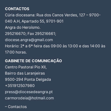
CONTACTOS
Cúria diocesana: Rua dos Canos Verdes, 127 – 9700-
040 A.H, Apartado 55, 9701-901
Angra do Heroísmo.
295216670; Fax 295216661;
diocese.angra@gmail.com
Horário: 2ª a 6ª feira das 09:00 às 13:00 e das 14:00 às
17:00 horas.
GABINETE DE COMUNICAÇÃO
Centro Pastoral Pio XII,
Bairro das Laranjeiras
9500-294 Ponta Delgada
+351912507980
press@diocesedeangra.pt
carmorodeia@hotmail.com
– Contactos