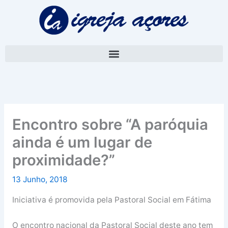
Skip
A
to
r
content
q
u
i
v
o
Encontro sobre “A paróquia
ainda é um lugar de
proximidade?”
13 Junho, 2018
Iniciativa é promovida pela Pastoral Social em Fátima
O encontro nacional da Pastoral Social deste ano tem