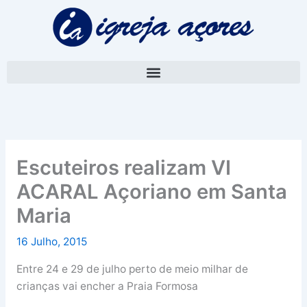
Skip
A
to
r
content
q
u
i
v
o
Escuteiros realizam VI
ACARAL Açoriano em Santa
Maria
16 Julho, 2015
Entre 24 e 29 de julho perto de meio milhar de
crianças vai encher a Praia Formosa