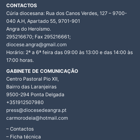
CONTACTOS
Cúria diocesana: Rua dos Canos Verdes, 127 – 9700-
040 A.H, Apartado 55, 9701-901
Angra do Heroísmo.
295216670; Fax 295216661;
diocese.angra@gmail.com
Horário: 2ª a 6ª feira das 09:00 às 13:00 e das 14:00 às
17:00 horas.
GABINETE DE COMUNICAÇÃO
Centro Pastoral Pio XII,
Bairro das Laranjeiras
9500-294 Ponta Delgada
+351912507980
press@diocesedeangra.pt
carmorodeia@hotmail.com
– Contactos
– Ficha técnica