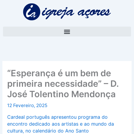
Skip
A
to
r
content
q
u
i
v
o
“Esperança é um bem de
primeira necessidade” – D.
José Tolentino Mendonça
12 Fevereiro, 2025
Cardeal português apresentou programa do
encontro dedicado aos artistas e ao mundo da
cultura, no calendário do Ano Santo