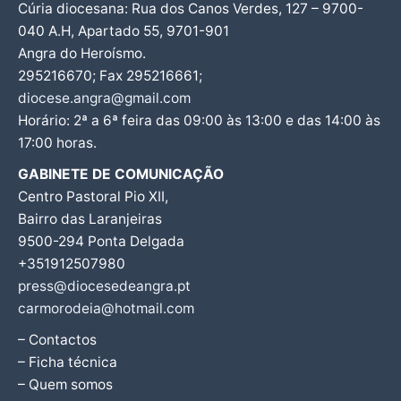
Cúria diocesana: Rua dos Canos Verdes, 127 – 9700-
040 A.H, Apartado 55, 9701-901
Angra do Heroísmo.
295216670; Fax 295216661;
diocese.angra@gmail.com
Horário: 2ª a 6ª feira das 09:00 às 13:00 e das 14:00 às
17:00 horas.
GABINETE DE COMUNICAÇÃO
Centro Pastoral Pio XII,
Bairro das Laranjeiras
9500-294 Ponta Delgada
+351912507980
press@diocesedeangra.pt
carmorodeia@hotmail.com
– Contactos
– Ficha técnica
– Quem somos