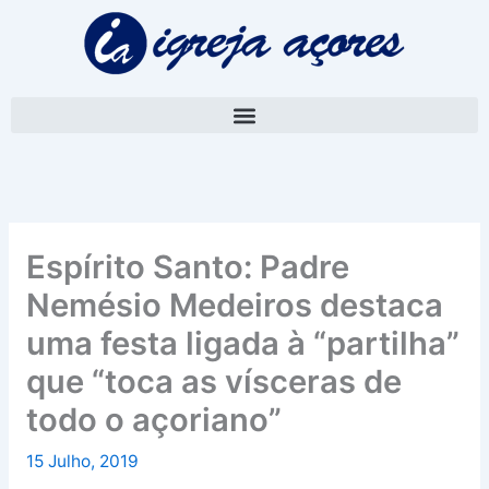
Skip
A
to
r
content
q
u
i
v
o
Espírito Santo: Padre
Nemésio Medeiros destaca
uma festa ligada à “partilha”
que “toca as vísceras de
todo o açoriano”
15 Julho, 2019