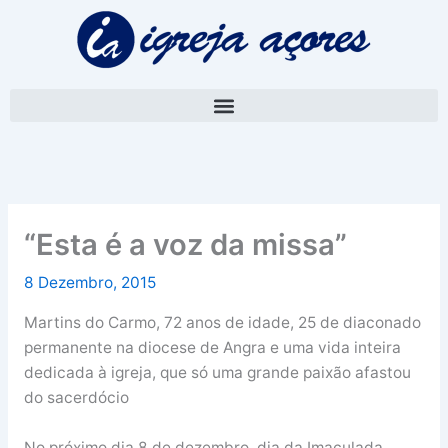
Skip
A
to
r
content
q
u
i
v
o
“Esta é a voz da missa”
8 Dezembro, 2015
Martins do Carmo, 72 anos de idade, 25 de diaconado
permanente na diocese de Angra e uma vida inteira
dedicada à igreja, que só uma grande paixão afastou
do sacerdócio
No próximo dia 8 de dezembro, dia da Imaculada