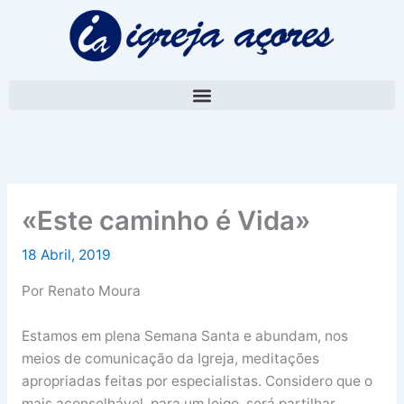
Skip
A
to
r
content
q
u
i
v
o
«Este caminho é Vida»
18 Abril, 2019
Por Renato Moura
Estamos em plena Semana Santa e abundam, nos
meios de comunicação da Igreja, meditações
apropriadas feitas por especialistas. Considero que o
mais aconselhável, para um leigo, será partilhar