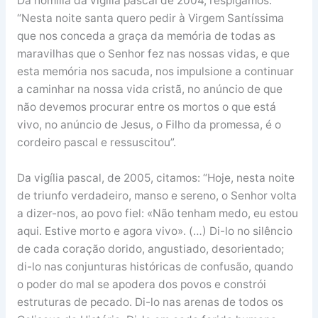
Da homilia da vigília pascal de 2004, respigamos:
“Nesta noite santa quero pedir à Virgem Santíssima
que nos conceda a graça da memória de todas as
maravilhas que o Senhor fez nas nossas vidas, e que
esta memória nos sacuda, nos impulsione a continuar
a caminhar na nossa vida cristã, no anúncio de que
não devemos procurar entre os mortos o que está
vivo, no anúncio de Jesus, o Filho da promessa, é o
cordeiro pascal e ressuscitou”.
Da vigília pascal, de 2005, citamos: “Hoje, nesta noite
de triunfo verdadeiro, manso e sereno, o Senhor volta
a dizer-nos, ao povo fiel: «Não tenham medo, eu estou
aqui. Estive morto e agora vivo». (…) Di-lo no silêncio
de cada coração dorido, angustiado, desorientado;
di-lo nas conjunturas históricas de confusão, quando
o poder do mal se apodera dos povos e constrói
estruturas de pecado. Di-lo nas arenas de todos os