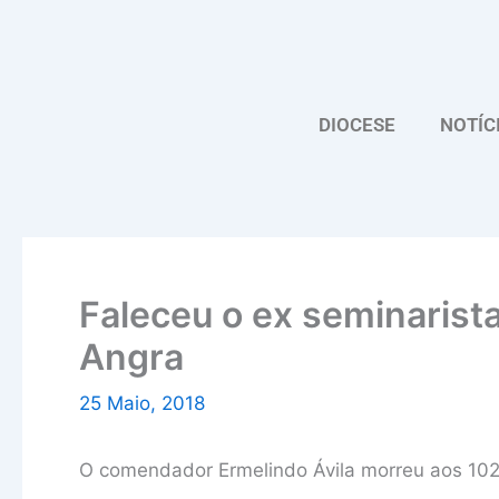
Skip
to
content
DIOCESE
NOTÍC
Faleceu o ex seminarist
Angra
25 Maio, 2018
O comendador Ermelindo Ávila morreu aos 102