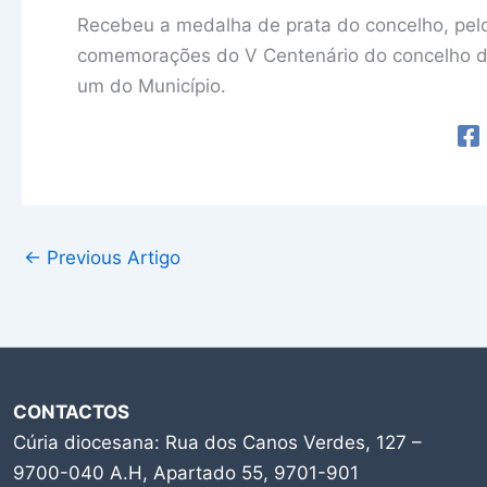
Recebeu a medalha de prata do concelho, pelo
comemorações do V Centenário do concelho da
um do Município.
←
Previous Artigo
CONTACTOS
Cúria diocesana: Rua dos Canos Verdes, 127 –
9700-040 A.H, Apartado 55, 9701-901