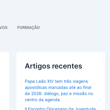
A
r
q
VOS
FORMAÇÃO
u
i
v
o
Artigos recentes
Papa Leão XIV tem três viagens
apostólicas marcadas até ao final
de 2026: diálogo, paz e missão no
centro da agenda
II Encontro Diocesano da Juventude