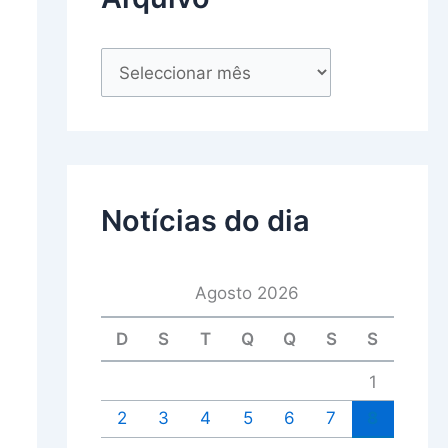
Notícias do dia
Agosto 2026
D
S
T
Q
Q
S
S
1
2
3
4
5
6
7
8