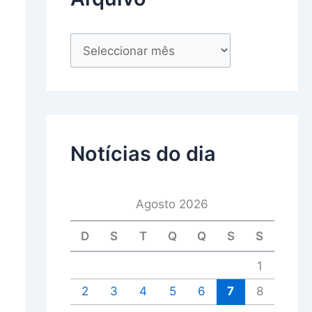
Notícias do dia
Agosto 2026
D
S
T
Q
Q
S
S
1
2
3
4
5
6
7
8