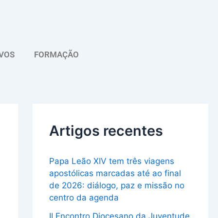
A
r
q
VOS
FORMAÇÃO
u
i
v
o
Artigos recentes
Papa Leão XIV tem três viagens
apostólicas marcadas até ao final
de 2026: diálogo, paz e missão no
centro da agenda
II Encontro Diocesano da Juventude