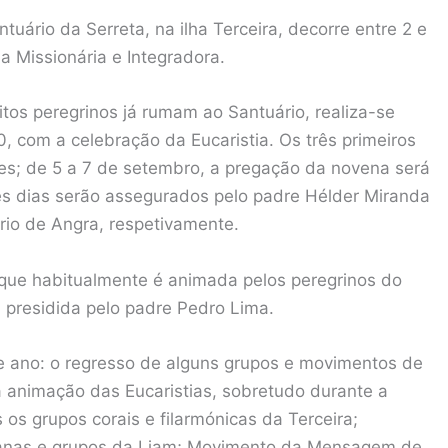
uário da Serreta, na ilha Terceira, decorre entre 2 e
a Missionária e Integradora.
tos peregrinos já rumam ao Santuário, realiza-se
, com a celebração da Eucaristia. Os três primeiros
es; de 5 a 7 de setembro, a pregação da novena será
tes dias serão assegurados pelo padre Hélder Miranda
ário de Angra, respetivamente.
 que habitualmente é animada pelos peregrinos do
 presidida pelo padre Pedro Lima.
te ano: o regresso de alguns grupos e movimentos de
a animação das Eucaristias, sobretudo durante a
os grupos corais e filarmónicas da Terceira;
scanas e grupos da Liam; Movimento da Mensagem de