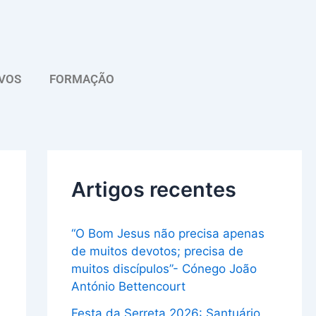
A
r
q
VOS
FORMAÇÃO
u
i
v
o
Artigos recentes
“O Bom Jesus não precisa apenas
de muitos devotos; precisa de
muitos discípulos”- Cónego João
António Bettencourt
Festa da Serreta 2026: Santuário