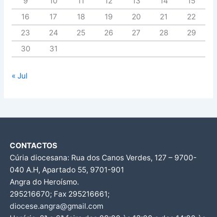
9
10
11
12
13
14
15
16
17
18
19
20
21
22
23
24
25
26
27
28
29
30
31
« Jul
CONTACTOS
Cúria diocesana: Rua dos Canos Verdes, 127 – 9700-
040 A.H, Apartado 55, 9701-901
Angra do Heroísmo.
295216670; Fax 295216661;
diocese.angra@gmail.com