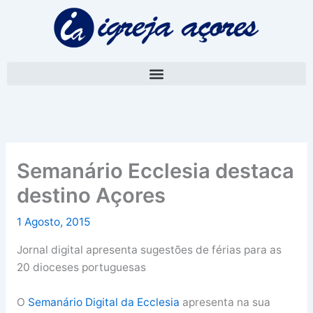
Skip
A
to
r
content
q
u
i
v
o
Semanário Ecclesia destaca
destino Açores
1 Agosto, 2015
Jornal digital apresenta sugestões de férias para as
20 dioceses portuguesas
O
Semanário Digital da Ecclesia
apresenta na sua