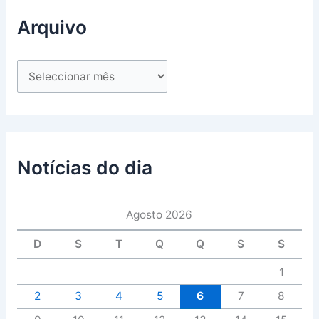
Arquivo
Notícias do dia
Agosto 2026
D
S
T
Q
Q
S
S
1
2
3
4
5
6
7
8