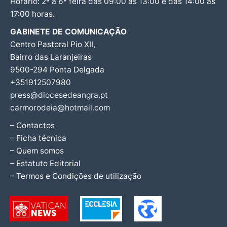
Horário: 2ª a 6ª feira das 09:00 às 13:00 e das 14:00 às
17:00 horas.
GABINETE DE COMUNICAÇÃO
Centro Pastoral Pio XII,
Bairro das Laranjeiras
9500-294 Ponta Delgada
+351912507980
press@diocesedeangra.pt
carmorodeia@hotmail.com
– Contactos
– Ficha técnica
– Quem somos
– Estatuto Editorial
– Termos e Condições de utilização