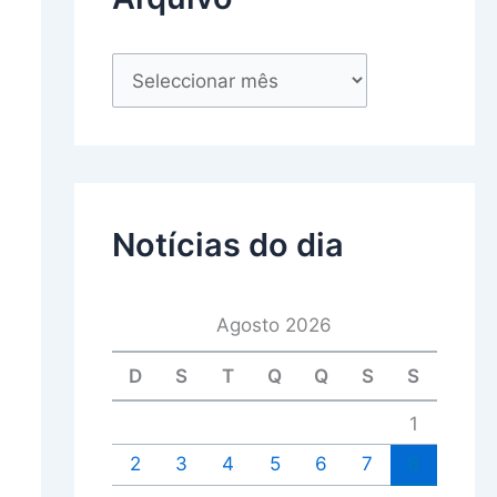
Notícias do dia
Agosto 2026
D
S
T
Q
Q
S
S
1
2
3
4
5
6
7
8