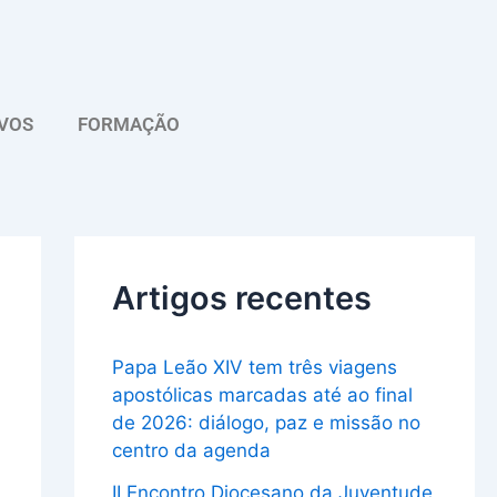
A
r
q
VOS
FORMAÇÃO
u
i
v
o
Artigos recentes
Papa Leão XIV tem três viagens
apostólicas marcadas até ao final
de 2026: diálogo, paz e missão no
centro da agenda
II Encontro Diocesano da Juventude