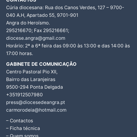
Cúria diocesana: Rua dos Canos Verdes, 127 – 9700-
040 A.H, Apartado 55, 9701-901
Angra do Heroísmo.
295216670; Fax 295216661;
diocese.angra@gmail.com
Horário: 2ª a 6ª feira das 09:00 às 13:00 e das 14:00 às
17:00 horas.
GABINETE DE COMUNICAÇÃO
Centro Pastoral Pio XII,
Bairro das Laranjeiras
9500-294 Ponta Delgada
+351912507980
press@diocesedeangra.pt
carmorodeia@hotmail.com
– Contactos
– Ficha técnica
– Quem somos