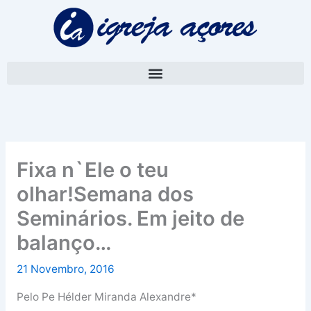
Skip
A
to
r
content
q
u
i
v
o
Fixa n`Ele o teu
olhar!Semana dos
Seminários. Em jeito de
balanço…
21 Novembro, 2016
Pelo Pe Hélder Miranda Alexandre*