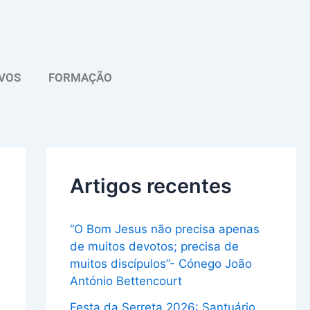
A
r
q
VOS
FORMAÇÃO
u
i
v
o
Artigos recentes
“O Bom Jesus não precisa apenas
de muitos devotos; precisa de
muitos discípulos”- Cónego João
António Bettencourt
Festa da Serreta 2026: Santuário