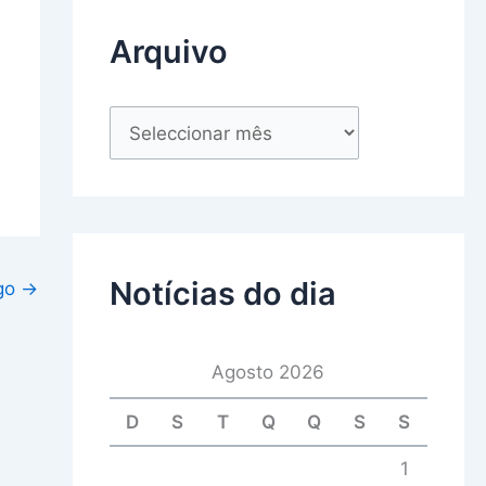
Arquivo
Notícias do dia
igo
→
Agosto 2026
D
S
T
Q
Q
S
S
1