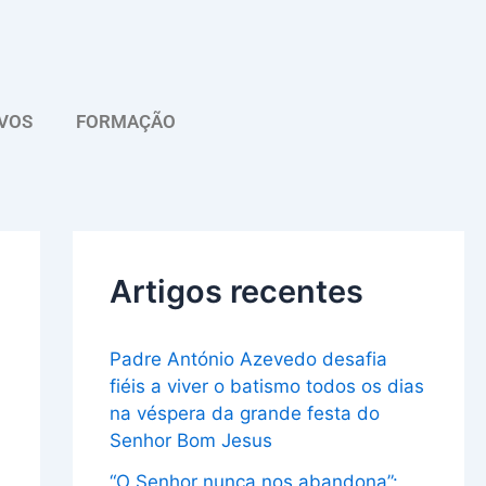
A
r
q
VOS
FORMAÇÃO
u
i
v
o
Artigos recentes
Padre António Azevedo desafia
fiéis a viver o batismo todos os dias
na véspera da grande festa do
Senhor Bom Jesus
“O Senhor nunca nos abandona”: