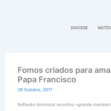
Skip
to
content
DIOCESE
NOTÍC
Fomos criados para amar
Papa Francisco
29 Outubro, 2017
Reflexão dominical recordou «grande mandame