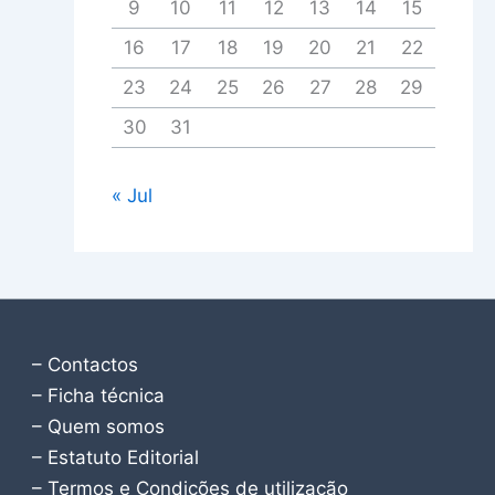
9
10
11
12
13
14
15
16
17
18
19
20
21
22
23
24
25
26
27
28
29
30
31
« Jul
– Contactos
– Ficha técnica
– Quem somos
– Estatuto Editorial
– Termos e Condições de utilização