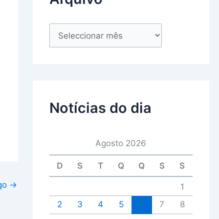
Notícias do dia
Agosto 2026
D
S
T
Q
Q
S
S
igo
→
1
2
3
4
5
6
7
8