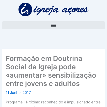
Skip
A
to
r
content
q
u
i
v
o
Formação em Doutrina
Social da Igreja pode
«aumentar» sensibilização
entre jovens e adultos
11 Junho, 2017
Programa +Próximo reconhecido e impulsionado entre