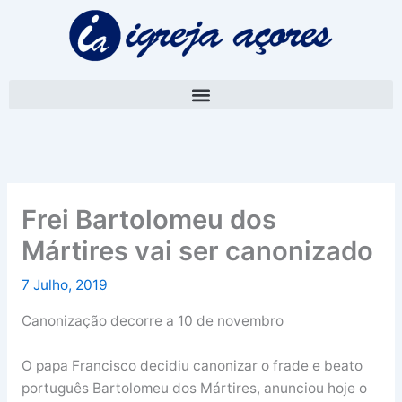
Skip
A
to
r
content
q
u
i
v
o
Frei Bartolomeu dos
Mártires vai ser canonizado
7 Julho, 2019
Canonização decorre a 10 de novembro
O papa Francisco decidiu canonizar o frade e beato
português Bartolomeu dos Mártires, anunciou hoje o