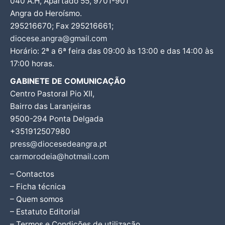
040 A.H, Apartado 55, 9701-901
Angra do Heroísmo.
295216670; Fax 295216661;
diocese.angra@gmail.com
Horário: 2ª a 6ª feira das 09:00 às 13:00 e das 14:00 às
17:00 horas.
GABINETE DE COMUNICAÇÃO
Centro Pastoral Pio XII,
Bairro das Laranjeiras
9500-294 Ponta Delgada
+351912507980
press@diocesedeangra.pt
carmorodeia@hotmail.com
– Contactos
– Ficha técnica
– Quem somos
– Estatuto Editorial
– Termos e Condições de utilização