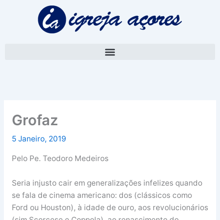
Skip
A
to
r
content
q
u
i
v
o
Grofaz
5 Janeiro, 2019
Pelo Pe. Teodoro Medeiros
Seria injusto cair em generalizações infelizes quando
se fala de cinema americano: dos (clássicos como
Ford ou Houston), à idade de ouro, aos revolucionários
(sim Scorcese e Coppola), ao renascimento do