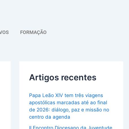
A
r
q
VOS
FORMAÇÃO
u
i
v
o
Artigos recentes
Papa Leão XIV tem três viagens
apostólicas marcadas até ao final
de 2026: diálogo, paz e missão no
centro da agenda
II Encontro Diocesano da Juventude