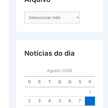
Notícias do dia
Agosto 2026
D
S
T
Q
Q
S
S
1
2
3
4
5
6
7
8