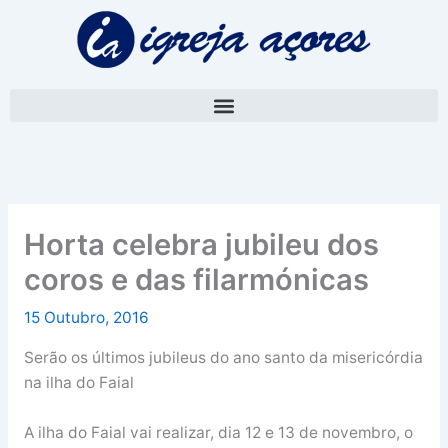
Skip
A
to
r
content
q
u
i
v
o
Horta celebra jubileu dos
coros e das filarmónicas
15 Outubro, 2016
Serão os últimos jubileus do ano santo da misericórdia
na ilha do Faial
A ilha do Faial vai realizar, dia 12 e 13 de novembro, o