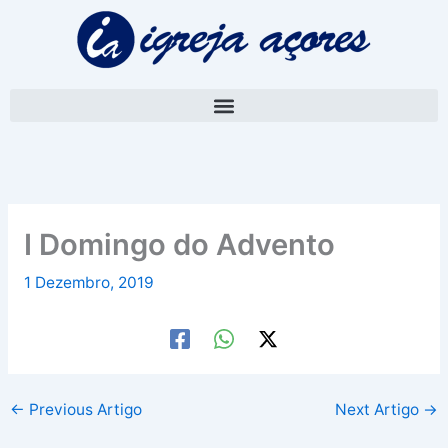
Skip
A
to
r
content
q
u
i
v
o
I Domingo do Advento
1 Dezembro, 2019
←
Previous Artigo
Next Artigo
→