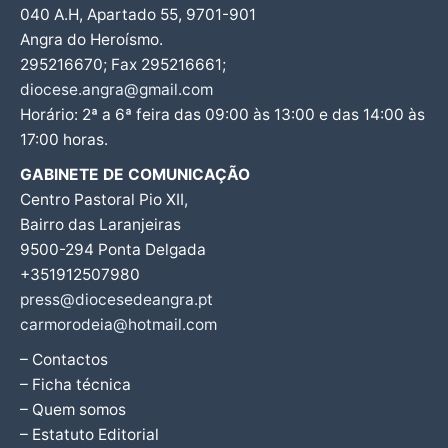
040 A.H, Apartado 55, 9701-901
Angra do Heroísmo.
295216670; Fax 295216661;
diocese.angra@gmail.com
Horário: 2ª a 6ª feira das 09:00 às 13:00 e das 14:00 às
17:00 horas.
GABINETE DE COMUNICAÇÃO
Centro Pastoral Pio XII,
Bairro das Laranjeiras
9500-294 Ponta Delgada
+351912507980
press@diocesedeangra.pt
carmorodeia@hotmail.com
– Contactos
– Ficha técnica
– Quem somos
– Estatuto Editorial