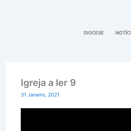
Skip
to
content
DIOCESE
NOTÍC
Igreja a ler 9
31 Janeiro, 2021