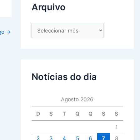
Arquivo
igo
→
Notícias do dia
Agosto 2026
D
S
T
Q
Q
S
S
1
2
3
4
5
6
7
8