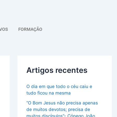
A
r
q
VOS
FORMAÇÃO
u
i
v
o
Artigos recentes
O dia em que todo o céu caiu e
tudo ficou na mesma
“O Bom Jesus não precisa apenas
de muitos devotos; precisa de
muitos discípulos”- Cónego João