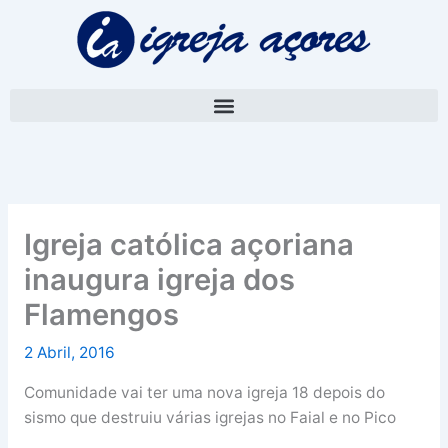
Skip
A
to
r
content
q
u
i
v
o
Igreja católica açoriana
inaugura igreja dos
Flamengos
2 Abril, 2016
Comunidade vai ter uma nova igreja 18 depois do
sismo que destruiu várias igrejas no Faial e no Pico