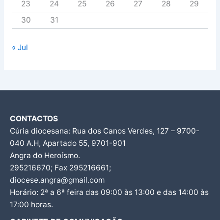
23
24
25
26
27
28
29
30
31
« Jul
CONTACTOS
Cúria diocesana: Rua dos Canos Verdes, 127 – 9700-
040 A.H, Apartado 55, 9701-901
Angra do Heroísmo.
295216670; Fax 295216661;
diocese.angra@gmail.com
Horário: 2ª a 6ª feira das 09:00 às 13:00 e das 14:00 às
17:00 horas.