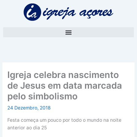
Skip
A
to
r
content
q
u
i
v
o
Igreja celebra nascimento
de Jesus em data marcada
pelo simbolismo
24 Dezembro, 2018
Festa começa um pouco por todo o mundo na noite
anterior ao dia 25