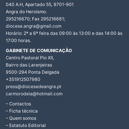
040 A.H, Apartado 55, 9701-901
Angra do Heroísmo.
295216670; Fax 295216661;
diocese.angra@gmail.com
Horário: 2ª a 6ª feira das 09:00 às 13:00 e das 14:00 às
17:00 horas.
GABINETE DE COMUNICAÇÃO
Centro Pastoral Pio XII,
Bairro das Laranjeiras
9500-294 Ponta Delgada
+351912507980
press@diocesedeangra.pt
carmorodeia@hotmail.com
– Contactos
– Ficha técnica
– Quem somos
– Estatuto Editorial