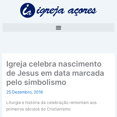
Skip
A
to
r
content
q
u
i
v
o
Igreja celebra nascimento
de Jesus em data marcada
pelo simbolismo
25 Dezembro, 2016
Liturgia e história da celebração remontam aos
primeiros séculos do Cristianismo