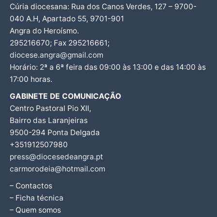
Cúria diocesana: Rua dos Canos Verdes, 127 – 9700-
040 A.H, Apartado 55, 9701-901
Angra do Heroísmo.
295216670; Fax 295216661;
diocese.angra@gmail.com
Horário: 2ª a 6ª feira das 09:00 às 13:00 e das 14:00 às
17:00 horas.
GABINETE DE COMUNICAÇÃO
Centro Pastoral Pio XII,
Bairro das Laranjeiras
9500-294 Ponta Delgada
+351912507980
press@diocesedeangra.pt
carmorodeia@hotmail.com
– Contactos
– Ficha técnica
– Quem somos