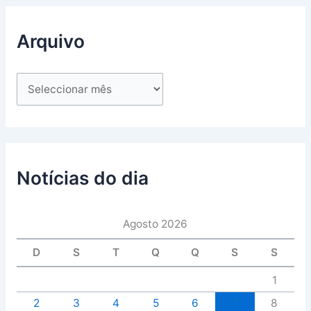
Arquivo
Notícias do dia
Agosto 2026
D
S
T
Q
Q
S
S
1
2
3
4
5
6
7
8