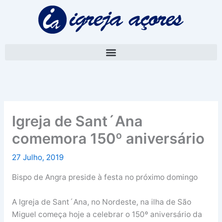
Skip
A
to
r
content
q
u
i
v
o
Igreja de Sant´Ana
comemora 150º aniversário
27 Julho, 2019
Bispo de Angra preside à festa no próximo domingo
A Igreja de Sant´Ana, no Nordeste, na ilha de São
Miguel começa hoje a celebrar o 150º aniversário da