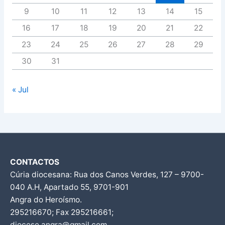
9
10
11
12
13
14
15
16
17
18
19
20
21
22
23
24
25
26
27
28
29
30
31
« Jul
CONTACTOS
Cúria diocesana: Rua dos Canos Verdes, 127 – 9700-
040 A.H, Apartado 55, 9701-901
Angra do Heroísmo.
295216670; Fax 295216661;
diocese.angra@gmail.com