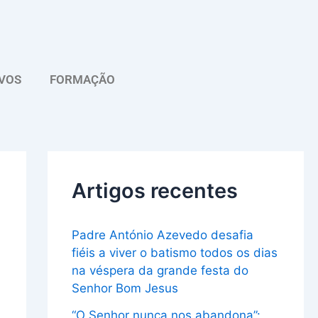
A
r
q
VOS
FORMAÇÃO
u
i
v
o
Artigos recentes
Padre António Azevedo desafia
fiéis a viver o batismo todos os dias
na véspera da grande festa do
Senhor Bom Jesus
“O Senhor nunca nos abandona”: