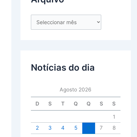
Notícias do dia
Agosto 2026
D
S
T
Q
Q
S
S
1
2
3
4
5
6
7
8