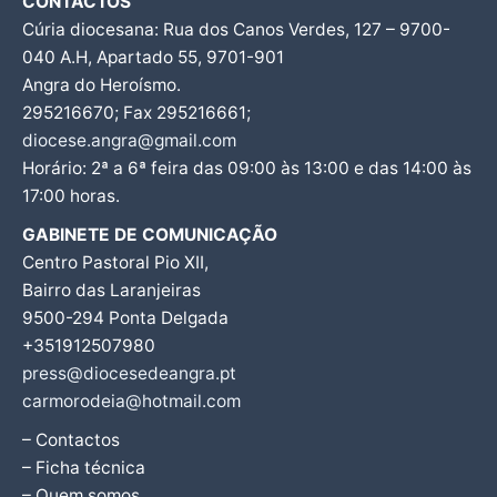
CONTACTOS
Cúria diocesana: Rua dos Canos Verdes, 127 – 9700-
040 A.H, Apartado 55, 9701-901
Angra do Heroísmo.
295216670; Fax 295216661;
diocese.angra@gmail.com
Horário: 2ª a 6ª feira das 09:00 às 13:00 e das 14:00 às
17:00 horas.
GABINETE DE COMUNICAÇÃO
Centro Pastoral Pio XII,
Bairro das Laranjeiras
9500-294 Ponta Delgada
+351912507980
press@diocesedeangra.pt
carmorodeia@hotmail.com
– Contactos
– Ficha técnica
– Quem somos