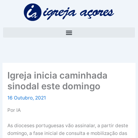
Skip
A
to
r
content
q
u
i
v
o
Igreja inicia caminhada
sinodal este domingo
16 Outubro, 2021
Por IA
As dioceses portuguesas vão assinalar, a partir deste
domingo, a fase inicial de consulta e mobilização das