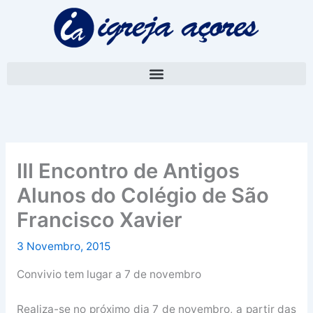
Skip
A
to
r
content
q
u
i
v
o
III Encontro de Antigos
Alunos do Colégio de São
Francisco Xavier
3 Novembro, 2015
Convivio tem lugar a 7 de novembro
Realiza-se no próximo dia 7 de novembro, a partir das