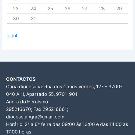
23
24
25
26
27
28
29
30
31
« Jul
CONTACTOS
Cúria diocesana: Rua dos Canos Verdes, 127 – 9700-
040 A.H, Apartado 55, 9701-901
Angra do Heroísmo.
295216670; Fax 295216661;
diocese.angra@gmail.com
Horário: 2ª a 6ª feira das 09:00 às 13:00 e das 14:00 às
17:00 horas.