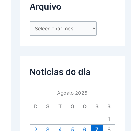
Arquivo
Notícias do dia
Agosto 2026
D
S
T
Q
Q
S
S
1
2
3
4
5
6
7
8