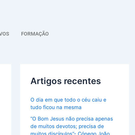
A
r
q
VOS
FORMAÇÃO
u
i
v
o
Artigos recentes
O dia em que todo o céu caiu e
tudo ficou na mesma
“O Bom Jesus não precisa apenas
de muitos devotos; precisa de
muitos discípulos”- Cónego João