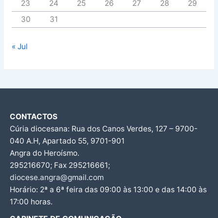
23
24
25
26
27
28
29
30
31
« Jul
CONTACTOS
Cúria diocesana: Rua dos Canos Verdes, 127 – 9700-
040 A.H, Apartado 55, 9701-901
Angra do Heroísmo.
295216670; Fax 295216661;
diocese.angra@gmail.com
Horário: 2ª a 6ª feira das 09:00 às 13:00 e das 14:00 às
17:00 horas.