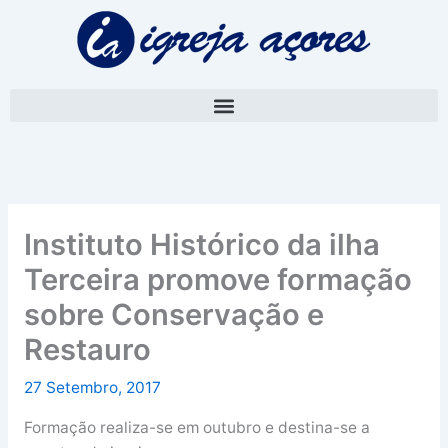
Skip
A
to
r
content
q
u
i
v
o
Instituto Histórico da ilha
Terceira promove formação
sobre Conservação e
Restauro
27 Setembro, 2017
Formação realiza-se em outubro e destina-se a