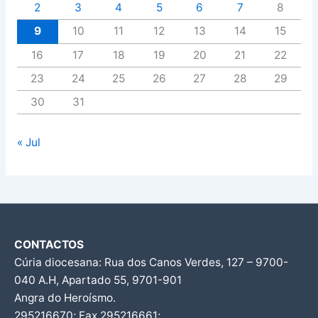
2
3
4
5
6
7
8
9
10
11
12
13
14
15
16
17
18
19
20
21
22
23
24
25
26
27
28
29
30
31
« Jul
CONTACTOS
Cúria diocesana: Rua dos Canos Verdes, 127 – 9700-
040 A.H, Apartado 55, 9701-901
Angra do Heroísmo.
295216670; Fax 295216661;