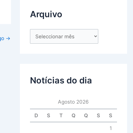
Arquivo
igo
→
Notícias do dia
Agosto 2026
D
S
T
Q
Q
S
S
1