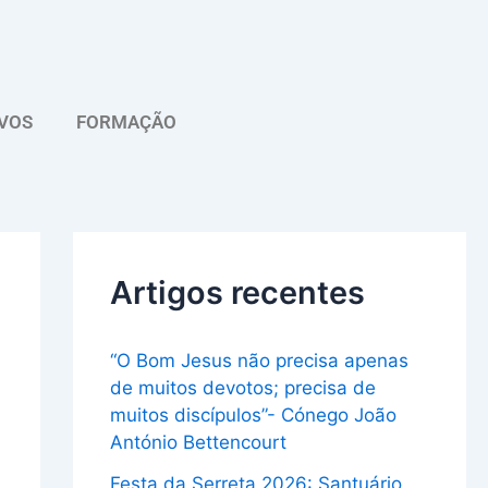
A
r
q
VOS
FORMAÇÃO
u
i
v
o
Artigos recentes
“O Bom Jesus não precisa apenas
de muitos devotos; precisa de
muitos discípulos”- Cónego João
António Bettencourt
Festa da Serreta 2026: Santuário