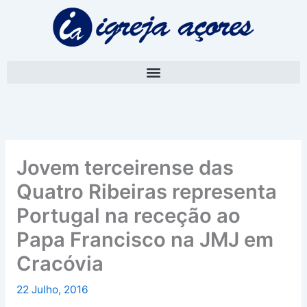
Skip
A
to
r
content
q
u
i
v
o
Jovem terceirense das
Quatro Ribeiras representa
Portugal na receção ao
Papa Francisco na JMJ em
Cracóvia
22 Julho, 2016