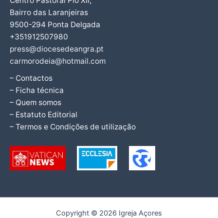
Centro Pastoral Pio XII,
Bairro das Laranjeiras
9500-294 Ponta Delgada
+351912507980
press@diocesedeangra.pt
carmorodeia@hotmail.com
– Contactos
– Ficha técnica
– Quem somos
– Estatuto Editorial
– Termos e Condições de utilização
Copyright © 2026 Igreja Açores