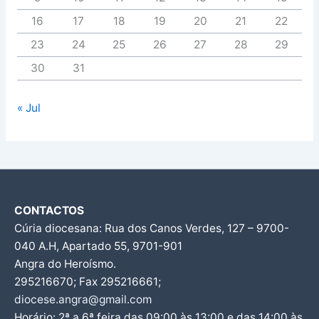
16
17
18
19
20
21
22
23
24
25
26
27
28
29
30
31
« Jul
CONTACTOS
Cúria diocesana: Rua dos Canos Verdes, 127 – 9700-
040 A.H, Apartado 55, 9701-901
Angra do Heroísmo.
295216670; Fax 295216661;
diocese.angra@gmail.com
Horário: 2ª a 6ª feira das 09:00 às 13:00 e das 14:00 às