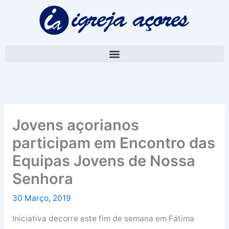
Skip
A
to
r
content
q
u
i
v
o
Jovens açorianos
participam em Encontro das
Equipas Jovens de Nossa
Senhora
30 Março, 2019
Iniciativa decorre este fim de semana em Fátima