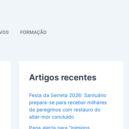
A
r
q
VOS
FORMAÇÃO
u
i
v
o
Artigos recentes
Festa da Serreta 2026: Santuário
prepara-se para receber milhares
de peregrinos com restauro do
altar-mor concluído
Papa alerta para “inimigos