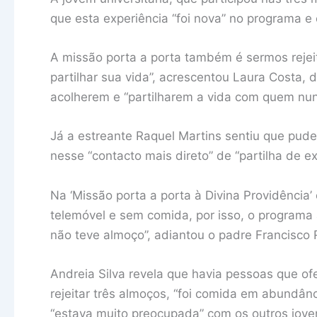
que esta experiência “foi nova” no programa e 
A missão porta a porta também é sermos rejei
partilhar sua vida”, acrescentou Laura Costa,
acolherem e “partilharem a vida com quem nunc
Já a estreante Raquel Martins sentiu que pud
nesse “contacto mais direto” de “partilha de ex
Na ‘Missão porta a porta à Divina Providência’
telemóvel e sem comida, por isso, o programa
não teve almoço”, adiantou o padre Francisco 
Andreia Silva revela que havia pessoas que of
rejeitar três almoços, “foi comida em abundâ
“estava muito preocupada” com os outros jove