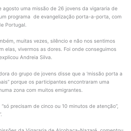
 de agosto uma missão de 26 jovens da vigararia de
num programa de evangelização porta-a-porta, com
de Portugal.
bém, muitas vezes, silêncio e não nos sentimos
om elas, vivermos as dores. Foi onde conseguimos
xplicou Andreia Silva.
ra do grupo de jovens disse que a ‘missão porta a
 mais” porque os participantes encontraram uma
, numa zona com muitos emigrantes.
“só precisam de cinco ou 10 minutos de atenção”,
.
s missões da Vigararia de Alcobaça-Nazaré, comentou