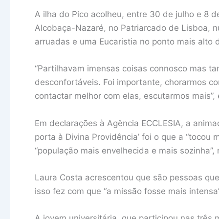
A ilha do Pico acolheu, entre 30 de julho e 8
Alcobaça-Nazaré, no Patriarcado de Lisboa, 
arruadas e uma Eucaristia no ponto mais alto 
“Partilhavam imensas coisas connosco mas tam
desconfortáveis. Foi importante, chorarmos c
contactar melhor com elas, escutarmos mais”, e
Em declarações à Agência ECCLESIA, a animado
porta à Divina Providência’ foi o que a “tocou
“população mais envelhecida e mais sozinha”
Laura Costa acrescentou que são pessoas que 
isso fez com que “a missão fosse mais intensa”
A jovem universitária, que participou nas trê