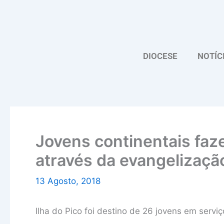
Skip
to
content
DIOCESE
NOTÍC
Jovens continentais faz
através da evangelizaçã
13 Agosto, 2018
Ilha do Pico foi destino de 26 jovens em servi