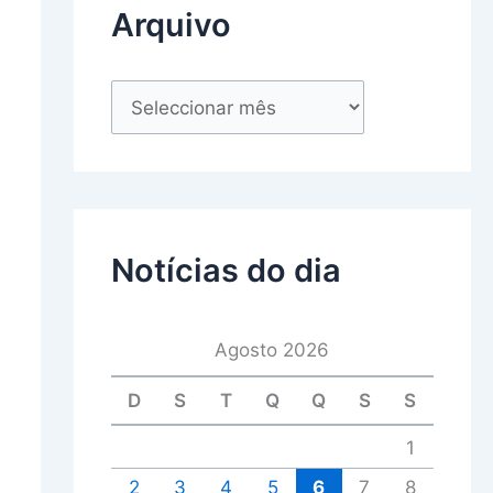
Arquivo
Notícias do dia
Agosto 2026
D
S
T
Q
Q
S
S
1
2
3
4
5
6
7
8