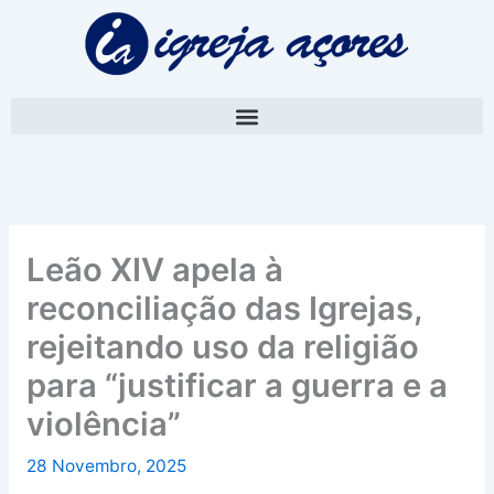
Skip
A
to
r
content
q
u
i
v
o
Leão XIV apela à
reconciliação das Igrejas,
rejeitando uso da religião
para “justificar a guerra e a
violência”
28 Novembro, 2025