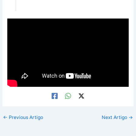
←
Previous Artigo
Next Artigo
→