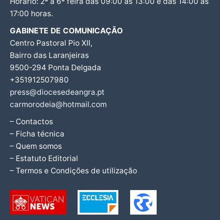
Horário: 2ª a 6ª feira das 09:00 às 13:00 e das 14:00 às
17:00 horas.
GABINETE DE COMUNICAÇÃO
Centro Pastoral Pio XII,
Bairro das Laranjeiras
9500-294 Ponta Delgada
+351912507980
press@diocesedeangra.pt
carmorodeia@hotmail.com
– Contactos
– Ficha técnica
– Quem somos
– Estatuto Editorial
– Termos e Condições de utilização