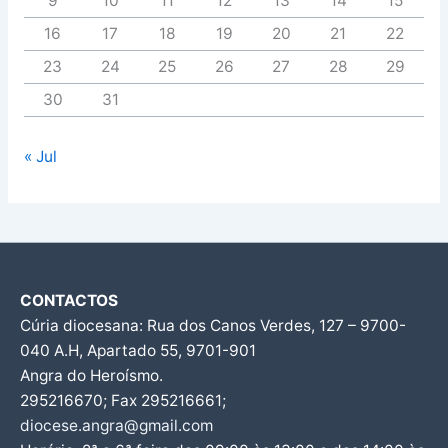
9
10
11
12
13
14
15
16
17
18
19
20
21
22
23
24
25
26
27
28
29
30
31
« Jul
CONTACTOS
Cúria diocesana: Rua dos Canos Verdes, 127 – 9700-
040 A.H, Apartado 55, 9701-901
Angra do Heroísmo.
295216670; Fax 295216661;
diocese.angra@gmail.com