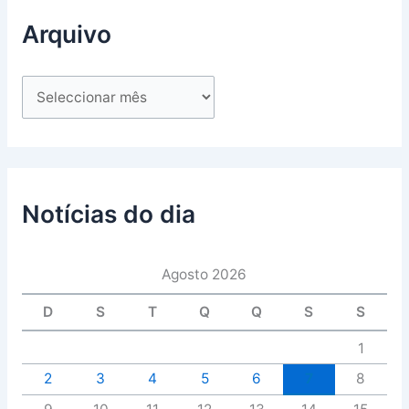
Arquivo
Notícias do dia
Agosto 2026
D
S
T
Q
Q
S
S
1
2
3
4
5
6
7
8