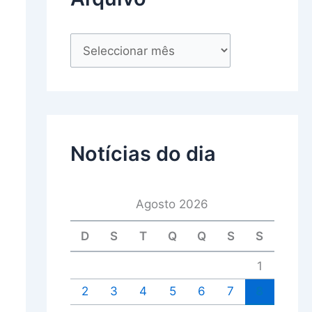
Notícias do dia
Agosto 2026
D
S
T
Q
Q
S
S
1
2
3
4
5
6
7
8