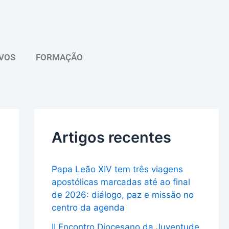
A
r
q
VOS
FORMAÇÃO
u
i
v
o
Artigos recentes
Papa Leão XIV tem três viagens
apostólicas marcadas até ao final
de 2026: diálogo, paz e missão no
centro da agenda
II Encontro Diocesano da Juventude